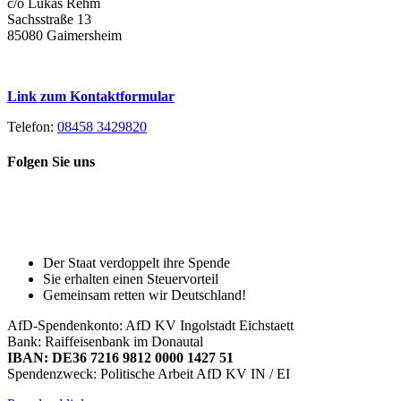
c/o Lukas Rehm
Sachsstraße 13
85080 Gaimersheim
Link zum Kontaktformular
Telefon:
08458 3429820
Folgen Sie uns
Toggle
Spenden Sie heute, damit Sie auch
Sliding
morgen noch eine echte Wahl haben!
Bar
Area
Der Staat verdoppelt ihre Spende
Sie erhalten einen Steuervorteil
Gemeinsam retten wir Deutschland!
AfD-Spendenkonto: AfD KV Ingolstadt Eichstaett
Bank: Raiffeisenbank im Donautal
IBAN: DE36 7216 9812 0000 1427 51
Spendenzweck: Politische Arbeit AfD KV IN / EI