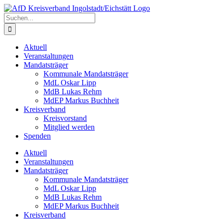
Zum
Inhalt
Suche
springen
nach:
Aktuell
Veranstaltungen
Mandatsträger
Kommunale Mandatsträger
MdL Oskar Lipp
MdB Lukas Rehm
MdEP Markus Buchheit
Kreisverband
Kreisvorstand
Mitglied werden
Spenden
Aktuell
Veranstaltungen
Mandatsträger
Kommunale Mandatsträger
MdL Oskar Lipp
MdB Lukas Rehm
MdEP Markus Buchheit
Kreisverband