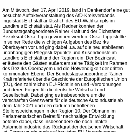
Am Mittwoch, den 17. April 2019, fand in Denkendorf eine gut
besuchte Auftaktveranstaltung des AfD-Kreisverbands
Ingolstadt-Eichstätt anlässlich des EU-Wahlkampfs im
Landkreis Eichstätt statt. Als Redner konnten der
Bundestagsabgeordnete Rainer Kraft und der Eichstätter
Bezirksrat Oskar Lipp gewonnen werden. Oskar Lipp stellte
in seiner Rede die wichtigen Aufgaben des Bezirks
Oberbayern vor und ging dabei u.a. auf die neu etablierten
unabhängigen Pflegestützpunkte und Krisendienste im
Landkreis Eichstätt und der Region ein. Der Bezirksrat
erläuterte den Gästen außerdem seine Tätigkeit im Rahmen
des Bezirks Oberbayern und die Notwendigkeit der dritte
n
kommunalen Ebene. Der Bundestagsabgeordnete Rainer
Kraft referierte über die Geschichte der Europäischen Union
(EU), den zahlreichen EU-Richtlinien und -Verordnungen
und deren Folgen für die deutsche Wirtschaft und
Gesellschaft. Dabei ging es insbesondere um die
verschärften Grenzwerte für die deutsche Autoindustrie ab
dem Jahr 2021 und den dadurch betroffenen
Stellenstreichungen in der Region 10. Der Obmann im
Parlamentarischen Beirat für nachhaltige Entwicklung
betonte dabei, dass insbesondere die noch intakte
Automobilindustrie das Rückgrat der deutschen Wirtschaft