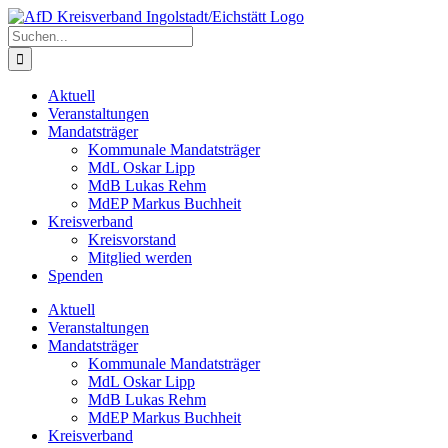
Zum
Inhalt
Suche
springen
nach:
Aktuell
Veranstaltungen
Mandatsträger
Kommunale Mandatsträger
MdL Oskar Lipp
MdB Lukas Rehm
MdEP Markus Buchheit
Kreisverband
Kreisvorstand
Mitglied werden
Spenden
Aktuell
Veranstaltungen
Mandatsträger
Kommunale Mandatsträger
MdL Oskar Lipp
MdB Lukas Rehm
MdEP Markus Buchheit
Kreisverband