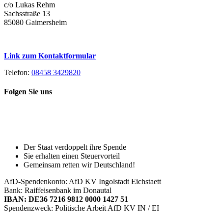
c/o Lukas Rehm
Sachsstraße 13
85080 Gaimersheim
Link zum Kontaktformular
Telefon:
08458 3429820
Folgen Sie uns
Toggle
Spenden Sie heute, damit Sie auch
Sliding
morgen noch eine echte Wahl haben!
Bar
Area
Der Staat verdoppelt ihre Spende
Sie erhalten einen Steuervorteil
Gemeinsam retten wir Deutschland!
AfD-Spendenkonto: AfD KV Ingolstadt Eichstaett
Bank: Raiffeisenbank im Donautal
IBAN: DE36 7216 9812 0000 1427 51
Spendenzweck: Politische Arbeit AfD KV IN / EI