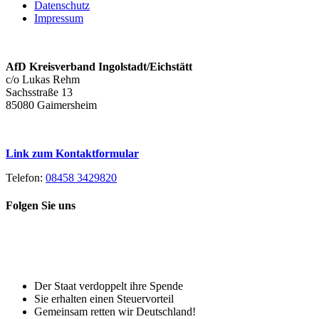
Datenschutz
Impressum
AfD Kreisverband Ingolstadt/Eichstätt
c/o Lukas Rehm
Sachsstraße 13
85080 Gaimersheim
Link zum Kontaktformular
Telefon:
08458 3429820
Folgen Sie uns
Toggle
Spenden Sie heute, damit Sie auch
Sliding
morgen noch eine echte Wahl haben!
Bar
Area
Der Staat verdoppelt ihre Spende
Sie erhalten einen Steuervorteil
Gemeinsam retten wir Deutschland!