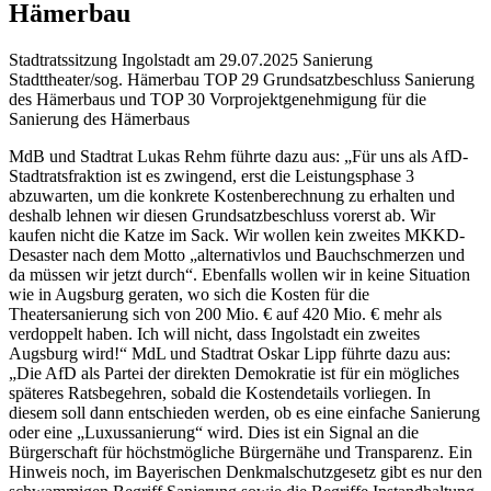
Hämerbau
Stadtratssitzung Ingolstadt am 29.07.2025 Sanierung
Stadttheater/sog. Hämerbau TOP 29 Grundsatzbeschluss Sanierung
des Hämerbaus und TOP 30 Vorprojektgenehmigung für die
Sanierung des Hämerbaus
MdB und Stadtrat Lukas Rehm führte dazu aus: „Für uns als AfD-
Stadtratsfraktion ist es zwingend, erst die Leistungsphase 3
abzuwarten, um die konkrete Kostenberechnung zu erhalten und
deshalb lehnen wir diesen Grundsatzbeschluss vorerst ab. Wir
kaufen nicht die Katze im Sack. Wir wollen kein zweites MKKD-
Desaster nach dem Motto „alternativlos und Bauchschmerzen und
da müssen wir jetzt durch“. Ebenfalls wollen wir in keine Situation
wie in Augsburg geraten, wo sich die Kosten für die
Theatersanierung sich von 200 Mio. € auf 420 Mio. € mehr als
verdoppelt haben. Ich will nicht, dass Ingolstadt ein zweites
Augsburg wird!“ MdL und Stadtrat Oskar Lipp führte dazu aus:
„Die AfD als Partei der direkten Demokratie ist für ein mögliches
späteres Ratsbegehren, sobald die Kostendetails vorliegen. In
diesem soll dann entschieden werden, ob es eine einfache Sanierung
oder eine „Luxussanierung“ wird. Dies ist ein Signal an die
Bürgerschaft für höchstmögliche Bürgernähe und Transparenz. Ein
Hinweis noch, im Bayerischen Denkmalschutzgesetz gibt es nur den