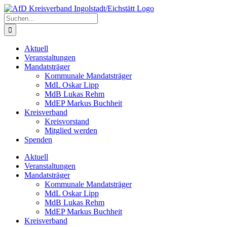
Zum
Inhalt
Suche
springen
nach:
Aktuell
Veranstaltungen
Mandatsträger
Kommunale Mandatsträger
MdL Oskar Lipp
MdB Lukas Rehm
MdEP Markus Buchheit
Kreisverband
Kreisvorstand
Mitglied werden
Spenden
Aktuell
Veranstaltungen
Mandatsträger
Kommunale Mandatsträger
MdL Oskar Lipp
MdB Lukas Rehm
MdEP Markus Buchheit
Kreisverband