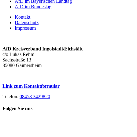
AfD im Bayerischen Landtag
AfD im Bundestag
Kontakt
Datenschutz
Impressum
AfD Kreisverband Ingolstadt/Eichstätt
c/o Lukas Rehm
Sachsstraße 13
85080 Gaimersheim
Link zum Kontaktformular
Telefon:
08458 3429820
Folgen Sie uns
Toggle
Spenden Sie heute, damit Sie auch
Sliding
morgen noch eine echte Wahl haben!
Bar
Area