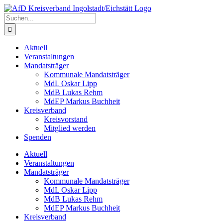
Zum
Inhalt
Suche
springen
nach:
Aktuell
Veranstaltungen
Mandatsträger
Kommunale Mandatsträger
MdL Oskar Lipp
MdB Lukas Rehm
MdEP Markus Buchheit
Kreisverband
Kreisvorstand
Mitglied werden
Spenden
Aktuell
Veranstaltungen
Mandatsträger
Kommunale Mandatsträger
MdL Oskar Lipp
MdB Lukas Rehm
MdEP Markus Buchheit
Kreisverband