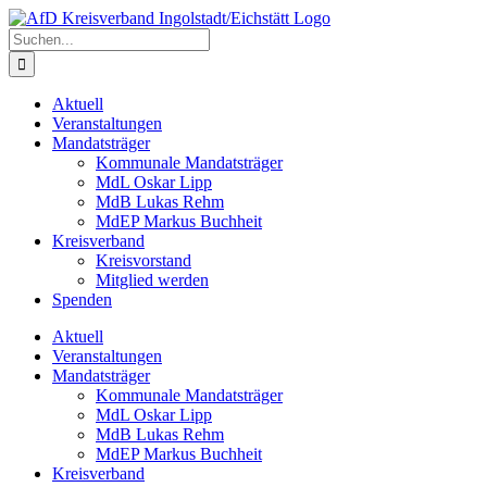
Zum
Inhalt
Suche
springen
nach:
Aktuell
Veranstaltungen
Mandatsträger
Kommunale Mandatsträger
MdL Oskar Lipp
MdB Lukas Rehm
MdEP Markus Buchheit
Kreisverband
Kreisvorstand
Mitglied werden
Spenden
Aktuell
Veranstaltungen
Mandatsträger
Kommunale Mandatsträger
MdL Oskar Lipp
MdB Lukas Rehm
MdEP Markus Buchheit
Kreisverband