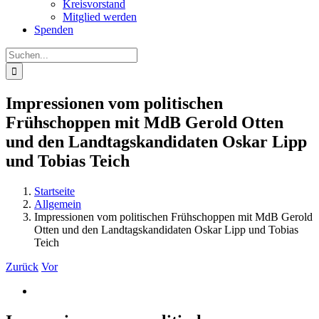
Kreisvorstand
Mitglied werden
Spenden
Suche
nach:
Impressionen vom politischen
Frühschoppen mit MdB Gerold Otten
und den Landtagskandidaten Oskar Lipp
und Tobias Teich
Startseite
Allgemein
Impressionen vom politischen Frühschoppen mit MdB Gerold
Otten und den Landtagskandidaten Oskar Lipp und Tobias
Teich
Zurück
Vor
Zeige
grösseres
Bild