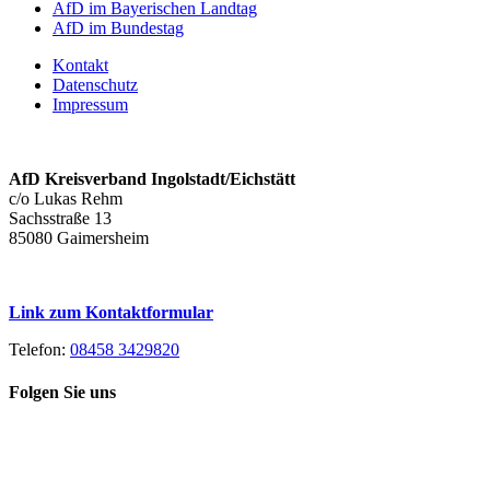
AfD im Bayerischen Landtag
AfD im Bundestag
Kontakt
Datenschutz
Impressum
AfD Kreisverband Ingolstadt/Eichstätt
c/o Lukas Rehm
Sachsstraße 13
85080 Gaimersheim
Link zum Kontaktformular
Telefon:
08458 3429820
Folgen Sie uns
Toggle
Spenden Sie heute, damit Sie auch
Sliding
morgen noch eine echte Wahl haben!
Bar