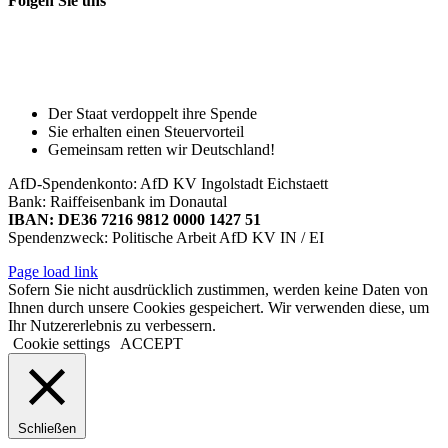
Folgen Sie uns
Toggle
Spenden Sie heute, damit Sie auch
Sliding
morgen noch eine echte Wahl haben!
Bar
Area
Der Staat verdoppelt ihre Spende
Sie erhalten einen Steuervorteil
Gemeinsam retten wir Deutschland!
AfD-Spendenkonto: AfD KV Ingolstadt Eichstaett
Bank: Raiffeisenbank im Donautal
IBAN: DE36 7216 9812 0000 1427 51
Spendenzweck: Politische Arbeit AfD KV IN / EI
Page load link
Sofern Sie nicht ausdrücklich zustimmen, werden keine Daten von
Ihnen durch unsere Cookies gespeichert. Wir verwenden diese, um
Ihr Nutzererlebnis zu verbessern.
Cookie settings
ACCEPT
Schließen