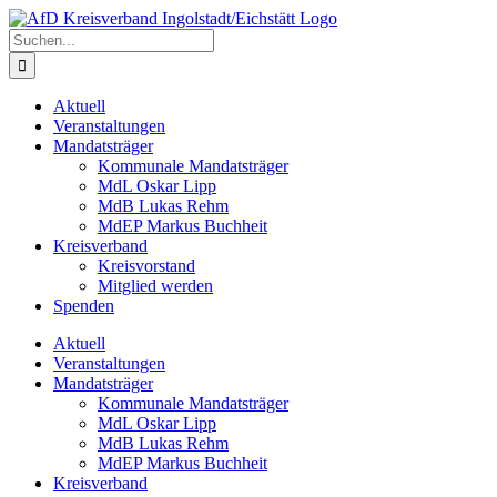
Zum
Inhalt
Suche
springen
nach:
Aktuell
Veranstaltungen
Mandatsträger
Kommunale Mandatsträger
MdL Oskar Lipp
MdB Lukas Rehm
MdEP Markus Buchheit
Kreisverband
Kreisvorstand
Mitglied werden
Spenden
Aktuell
Veranstaltungen
Mandatsträger
Kommunale Mandatsträger
MdL Oskar Lipp
MdB Lukas Rehm
MdEP Markus Buchheit
Kreisverband