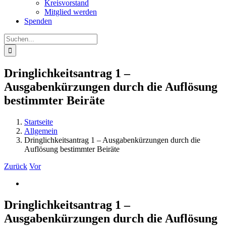
Kreisvorstand
Mitglied werden
Spenden
Suche
nach:
Dringlichkeitsantrag 1 –
Ausgabenkürzungen durch die Auflösung
bestimmter Beiräte
Startseite
Allgemein
Dringlichkeitsantrag 1 – Ausgabenkürzungen durch die
Auflösung bestimmter Beiräte
Zurück
Vor
Zeige
grösseres
Bild
Dringlichkeitsantrag 1 –
Ausgabenkürzungen durch die Auflösung