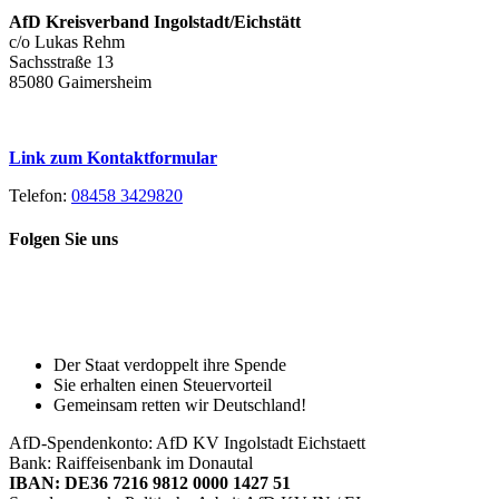
AfD Kreisverband Ingolstadt/Eichstätt
c/o Lukas Rehm
Sachsstraße 13
85080 Gaimersheim
Link zum Kontaktformular
Telefon:
08458 3429820
Folgen Sie uns
Toggle
Spenden Sie heute, damit Sie auch
Sliding
morgen noch eine echte Wahl haben!
Bar
Area
Der Staat verdoppelt ihre Spende
Sie erhalten einen Steuervorteil
Gemeinsam retten wir Deutschland!
AfD-Spendenkonto: AfD KV Ingolstadt Eichstaett
Bank: Raiffeisenbank im Donautal
IBAN: DE36 7216 9812 0000 1427 51