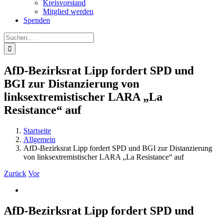
Kreisvorstand
Mitglied werden
Spenden
Suche
nach:
AfD-Bezirksrat Lipp fordert SPD und
BGI zur Distanzierung von
linksextremistischer LARA „La
Resistance“ auf
Startseite
Allgemein
AfD-Bezirksrat Lipp fordert SPD und BGI zur Distanzierung
von linksextremistischer LARA „La Resistance“ auf
Zurück
Vor
Zeige
grösseres
Bild
AfD-Bezirksrat Lipp fordert SPD und