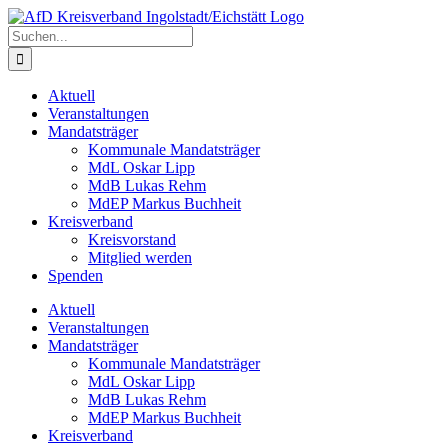
Zum
Inhalt
Suche
springen
nach:
Aktuell
Veranstaltungen
Mandatsträger
Kommunale Mandatsträger
MdL Oskar Lipp
MdB Lukas Rehm
MdEP Markus Buchheit
Kreisverband
Kreisvorstand
Mitglied werden
Spenden
Aktuell
Veranstaltungen
Mandatsträger
Kommunale Mandatsträger
MdL Oskar Lipp
MdB Lukas Rehm
MdEP Markus Buchheit
Kreisverband