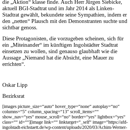
die „Aktion“ klasse finde. Auch Herr Jürgen Siebicke,
aktuell BGI-Stadtrat und im Jahr 2014 als Linken-
Stadtrat gewählt, bekundete seine Sympathien, indem er
den „netten“ Plausch mit den Demonstranten suchte und
sichtbar genoss.
Diese Protagonisten, die vorzugeben scheinen, sich für
ein „Miteinander“ im künftigen Ingolstädter Stadtrat
einsetzen zu wollen, sind genauso glaubhaft wie die
Aussage „Niemand hat die Absicht, eine Mauer zu
errichten“.
Oskar Lipp
Bezirksrat
[images picture_size=“auto“ hover_type=“none“ autoplay=“no“
columns=“5″ column_spacing=“13″ scroll_items=““
show_nav=“yes“ mouse_scroll=“no“ border=“yes“ lightbox=“yes“
class=““ id=““][image link=““ linktarget=“_self“ image=“https://afd-
ingolstadt-eichstaett.de/wp-content/uploads/2020/03/Achim-Werner-