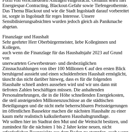
Form von verschiedenen Anträgen eingebracht. Genannt seien hier
Energiespar-Contracting, Blackout-Gefahr sowie Tiefengeothermie.
Das Thema Blackout und wie die Stadt Ingolstadt darauf vorbereitet
ist, sorgte in Ingolstadt für reges Interesse. Unsere
Sensibilisierungsabsichten wurden jedoch gleich als Panikmache
abgetan.
Finanzlage und Haushalt
Sehr geehrter Herr Oberbürgermeister, liebe Kolleginnen und
Kollegen,
auch wenn die Finanzlage für das Haushaltsjahr 2023 auf Grund
von
unerwarteten Gewerbesteuer- und diesbezüglichen
Zinsnachzahlungen von über 100 Millionen € auf den ersten Blick
beruhigend aussieht und einen schuldenfreien Haushalt ermöglicht,
täuscht das nicht darüber hinweg, dass es für die folgenden
Haushalte schnell anders aussehen wird und wir uns dann mit
tiefroten Zahlen beschäftigen müssen. Die anhaltenden
Personalmehrungen, die in die Höhe schnellenden Energiekosten,
die steil ansteigenden Millionenzuschüsse an die städtischen
Beteiligungen und die nicht mehr beherrschbaren Preissteigerungen
im öffentlichen Bausektor machen die nächsten Haushalte zu einer
kaum mehr realistisch kalkulierbaren Haushaltsgrundlage.
Wir sollten hier im Stadtrat den Mut und die Weitsicht besitzen, und
zumindest für die nächsten 1 bis 2 Jahre keine neuen, nicht