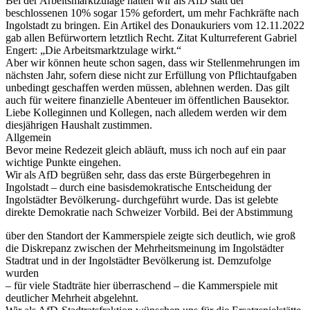
Bei der Arbeitsmarktzulage hatten wir als AfD statt der
beschlossenen 10% sogar 15% gefordert, um mehr Fachkräfte nach
Ingolstadt zu bringen. Ein Artikel des Donaukuriers vom 12.11.2022
gab allen Befürwortern letztlich Recht. Zitat Kulturreferent Gabriel
Engert: „Die Arbeitsmarktzulage wirkt.“
Aber wir können heute schon sagen, dass wir Stellenmehrungen im
nächsten Jahr, sofern diese nicht zur Erfüllung von Pflichtaufgaben
unbedingt geschaffen werden müssen, ablehnen werden. Das gilt
auch für weitere finanzielle Abenteuer im öffentlichen Bausektor.
Liebe Kolleginnen und Kollegen, nach alledem werden wir dem
diesjährigen Haushalt zustimmen.
Allgemein
Bevor meine Redezeit gleich abläuft, muss ich noch auf ein paar
wichtige Punkte eingehen.
Wir als AfD begrüßen sehr, dass das erste Bürgerbegehren in
Ingolstadt – durch eine basisdemokratische Entscheidung der
Ingolstädter Bevölkerung- durchgeführt wurde. Das ist gelebte
direkte Demokratie nach Schweizer Vorbild. Bei der Abstimmung
über den Standort der Kammerspiele zeigte sich deutlich, wie groß
die Diskrepanz zwischen der Mehrheitsmeinung im Ingolstädter
Stadtrat und in der Ingolstädter Bevölkerung ist. Demzufolge
wurden
– für viele Stadträte hier überraschend – die Kammerspiele mit
deutlicher Mehrheit abgelehnt.