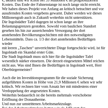
€, aktuell sind wir schon bei 53 Millionen € an prognostizierten
Kosten. Das Ende der Fahnenstange ist noch lange nicht erreicht.
Wir haben dieses Projekt von Anfang an kritisch betrachtet und vor
ausufernden Kosten vergebens gewarnt. Daher werden wir dieses
Millionengrab auch in Zukunft weiterhin nicht unterstützen.
Die Ingolstädter Tafel dagegen ist schon lange an ihre
Belastungsgrenzen gestoßen. Sowohl vom baulichen Standort
gesehen bis hin zur ausreichenden Versorgung der dort
anstehenden Bevölkerungsschichten mit den notwendigsten
Lebensmitteln. Dass ca. 1/3 der dort anstehenden Bedürftigen
wieder
mit leeren „Taschen“ unverrichteter Dinge fortgeschickt wird, ist für
Ingolstadt ein Skandal erster Güte.
Die Stadt Ingolstadt muss sich hier für die Ingolstädter Tafel
wesentlich stärker einsetzen. Die derzeit eingesetzten Mittel reichen
nicht aus. Was sind Ihnen die Bedürftigen in Ingolstadt wert, Herr
Oberbürgermeister?
Auch die im Investitionsprogramm für die soziale Sicherung
aufgeführten Kosten in Höhe von 21,9 Millionen € sehen wir sehr
kritisch. Wir rechnen hier vom Ansatz her mit mindestens einer
Verdoppelung der angesetzten Kosten.
Weiterhin bedauerlich ist die bereits mehrmals verschobene
Eröffnung der Donautherme.
Und nun zur umstrittenen Arbeitsmarktzulage.