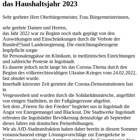
das Haushaltsjahr 2023
Sehr geehrter Herr Oberbürgermeister, Frau Bürgermeisterinnen,
sehr geehrte Damen und Herren,
das Jahr 2022 war zu Beginn noch stark geprägt von den
Auswirkungen und Einschränkungen durch die Verbote der
Bundesund Landesregierung. Die einrichtungsbezogene
Impfpflicht sorgte
für Personalengpässe im Klinikum, in medizinischen Einrichtungen
und zahlreiche Proteste in Ingolstadt.
Es dauerte jedoch nicht lange bis das Corona-Thema durch den
Beginn des völkerrechtswidrigen Ukraine-Krieges vom 24.02.2022,
fast obsolet wurde.
Innerhalb kürzester Zeit gerieten die Corona-Demonstrationen fast
in
Vergessenheit und wurden durch die Solidaritätsmärsche, angeführt
von einigen Stadträten, in der Fußgängerzone abgelöst.
Seit dem „Frieren für den Frieden“ begleitet uns in Ingolstadt die
Angst vor Energiemangel und Blackout. Die Stadtwerke Ingolstadt
erfreuten die Ingolstädter Bevölkerung demzufolge ab September
dieses Jahres mit drastischen Preiserhöhungen.
Wir als AfD-Stadtratsfraktion haben daher bereits in diesem Sommer
vorausschauend einige Lösungsvorschläge zur Energiekrise in