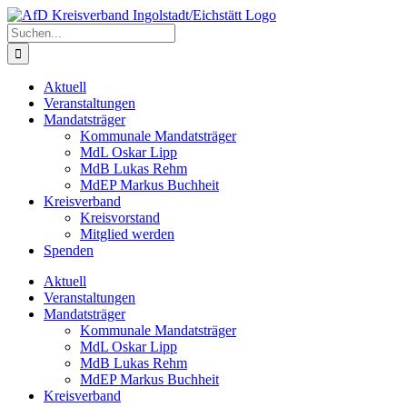
Zum
Inhalt
Suche
springen
nach:
Aktuell
Veranstaltungen
Mandatsträger
Kommunale Mandatsträger
MdL Oskar Lipp
MdB Lukas Rehm
MdEP Markus Buchheit
Kreisverband
Kreisvorstand
Mitglied werden
Spenden
Aktuell
Veranstaltungen
Mandatsträger
Kommunale Mandatsträger
MdL Oskar Lipp
MdB Lukas Rehm
MdEP Markus Buchheit
Kreisverband