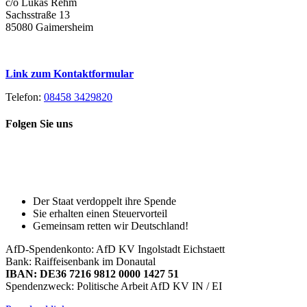
c/o Lukas Rehm
Sachsstraße 13
85080 Gaimersheim
Link zum Kontaktformular
Telefon:
08458 3429820
Folgen Sie uns
Toggle
Spenden Sie heute, damit Sie auch
Sliding
morgen noch eine echte Wahl haben!
Bar
Area
Der Staat verdoppelt ihre Spende
Sie erhalten einen Steuervorteil
Gemeinsam retten wir Deutschland!
AfD-Spendenkonto: AfD KV Ingolstadt Eichstaett
Bank: Raiffeisenbank im Donautal
IBAN: DE36 7216 9812 0000 1427 51
Spendenzweck: Politische Arbeit AfD KV IN / EI