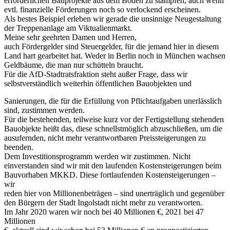
erforderlichen Bauprojekte aus dem Boden zu stampfen, auch wenn
evtl. finanzielle Förderungen noch so verlockend erscheinen.
Als bestes Beispiel erleben wir gerade die unsinnige Neugestaltung
der Treppenanlage am Viktualienmarkt.
Meine sehr geehrten Damen und Herren,
auch Fördergelder sind Steuergelder, für die jemand hier in diesem
Land hart gearbeitet hat. Weder in Berlin noch in München wachsen
Geldbäume, die man nur schütteln braucht.
Für die AfD-Stadtratsfraktion steht außer Frage, dass wir
selbstverständlich weiterhin öffentlichen Bauobjekten und
Sanierungen, die für die Erfüllung von Pflichtaufgaben unerlässlich
sind, zustimmen werden.
Für die bestehenden, teilweise kurz vor der Fertigstellung stehenden
Bauobjekte heißt das, diese schnellstmöglich abzuschließen, um die
ausufernden, nicht mehr verantwortbaren Preissteigerungen zu
beenden.
Dem Investitionsprogramm werden wir zustimmen. Nicht
einverstanden sind wir mit den laufenden Kostensteigerungen beim
Bauvorhaben MKKD. Diese fortlaufenden Kostensteigerungen –
wir
reden hier von Millionenbeträgen – sind unerträglich und gegenüber
den Bürgern der Stadt Ingolstadt nicht mehr zu verantworten.
Im Jahr 2020 waren wir noch bei 40 Millionen €, 2021 bei 47
Millionen