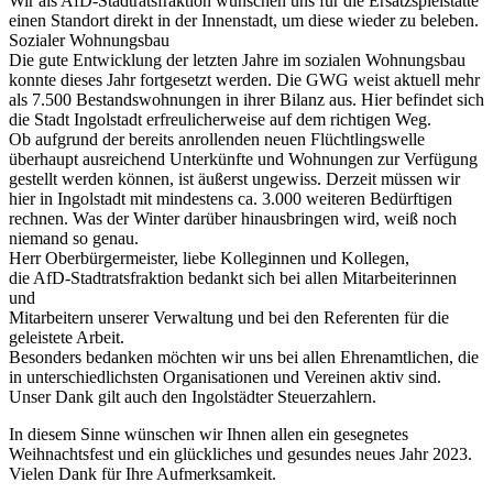
Wir als AfD-Stadtratsfraktion wünschen uns für die Ersatzspielstätte
einen Standort direkt in der Innenstadt, um diese wieder zu beleben.
Sozialer Wohnungsbau
Die gute Entwicklung der letzten Jahre im sozialen Wohnungsbau
konnte dieses Jahr fortgesetzt werden. Die GWG weist aktuell mehr
als 7.500 Bestandswohnungen in ihrer Bilanz aus. Hier befindet sich
die Stadt Ingolstadt erfreulicherweise auf dem richtigen Weg.
Ob aufgrund der bereits anrollenden neuen Flüchtlingswelle
überhaupt ausreichend Unterkünfte und Wohnungen zur Verfügung
gestellt werden können, ist äußerst ungewiss. Derzeit müssen wir
hier in Ingolstadt mit mindestens ca. 3.000 weiteren Bedürftigen
rechnen. Was der Winter darüber hinausbringen wird, weiß noch
niemand so genau.
Herr Oberbürgermeister, liebe Kolleginnen und Kollegen,
die AfD-Stadtratsfraktion bedankt sich bei allen Mitarbeiterinnen
und
Mitarbeitern unserer Verwaltung und bei den Referenten für die
geleistete Arbeit.
Besonders bedanken möchten wir uns bei allen Ehrenamtlichen, die
in unterschiedlichsten Organisationen und Vereinen aktiv sind.
Unser Dank gilt auch den Ingolstädter Steuerzahlern.
In diesem Sinne wünschen wir Ihnen allen ein gesegnetes
Weihnachtsfest und ein glückliches und gesundes neues Jahr 2023.
Vielen Dank für Ihre Aufmerksamkeit.