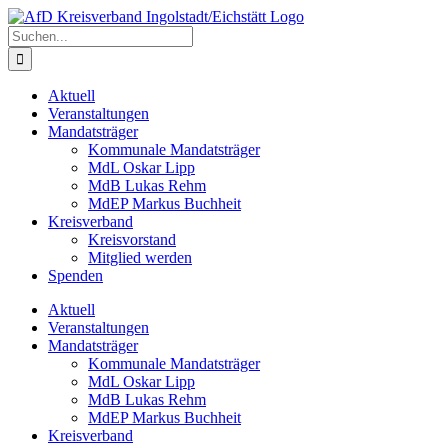
Zum
Inhalt
Suche
springen
nach:
Aktuell
Veranstaltungen
Mandatsträger
Kommunale Mandatsträger
MdL Oskar Lipp
MdB Lukas Rehm
MdEP Markus Buchheit
Kreisverband
Kreisvorstand
Mitglied werden
Spenden
Aktuell
Veranstaltungen
Mandatsträger
Kommunale Mandatsträger
MdL Oskar Lipp
MdB Lukas Rehm
MdEP Markus Buchheit
Kreisverband