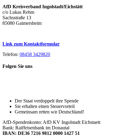
AfD Kreisverband Ingolstadt/Eichstätt
c/o Lukas Rehm
Sachsstraße 13
85080 Gaimersheim
Link zum Kontaktformular
Telefon:
08458 3429820
Folgen Sie uns
Toggle
Spenden Sie heute, damit Sie auch
Sliding
morgen noch eine echte Wahl haben!
Bar
Area
Der Staat verdoppelt ihre Spende
Sie erhalten einen Steuervorteil
Gemeinsam retten wir Deutschland!
AfD-Spendenkonto: AfD KV Ingolstadt Eichstaett
Bank: Raiffeisenbank im Donautal
IBAN: DE36 7216 9812 0000 1427 51