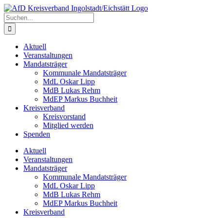
Zum
Inhalt
Suche
springen
nach:
Aktuell
Veranstaltungen
Mandatsträger
Kommunale Mandatsträger
MdL Oskar Lipp
MdB Lukas Rehm
MdEP Markus Buchheit
Kreisverband
Kreisvorstand
Mitglied werden
Spenden
Aktuell
Veranstaltungen
Mandatsträger
Kommunale Mandatsträger
MdL Oskar Lipp
MdB Lukas Rehm
MdEP Markus Buchheit
Kreisverband