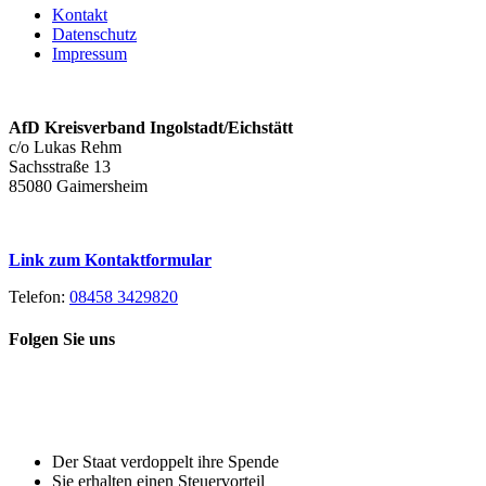
Kontakt
Datenschutz
Impressum
AfD Kreisverband Ingolstadt/Eichstätt
c/o Lukas Rehm
Sachsstraße 13
85080 Gaimersheim
Link zum Kontaktformular
Telefon:
08458 3429820
Folgen Sie uns
Toggle
Spenden Sie heute, damit Sie auch
Sliding
morgen noch eine echte Wahl haben!
Bar
Area
Der Staat verdoppelt ihre Spende
Sie erhalten einen Steuervorteil