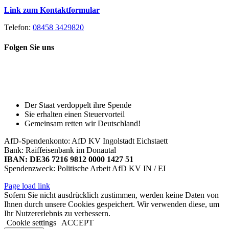
Link zum Kontaktformular
Telefon:
08458 3429820
Folgen Sie uns
Toggle
Spenden Sie heute, damit Sie auch
Sliding
morgen noch eine echte Wahl haben!
Bar
Area
Der Staat verdoppelt ihre Spende
Sie erhalten einen Steuervorteil
Gemeinsam retten wir Deutschland!
AfD-Spendenkonto: AfD KV Ingolstadt Eichstaett
Bank: Raiffeisenbank im Donautal
IBAN: DE36 7216 9812 0000 1427 51
Spendenzweck: Politische Arbeit AfD KV IN / EI
Page load link
Sofern Sie nicht ausdrücklich zustimmen, werden keine Daten von
Ihnen durch unsere Cookies gespeichert. Wir verwenden diese, um
Ihr Nutzererlebnis zu verbessern.
Cookie settings
ACCEPT