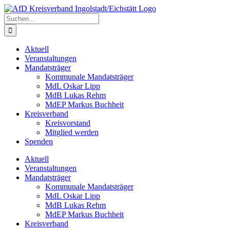
Zum
Inhalt
Suche
springen
nach:
Aktuell
Veranstaltungen
Mandatsträger
Kommunale Mandatsträger
MdL Oskar Lipp
MdB Lukas Rehm
MdEP Markus Buchheit
Kreisverband
Kreisvorstand
Mitglied werden
Spenden
Aktuell
Veranstaltungen
Mandatsträger
Kommunale Mandatsträger
MdL Oskar Lipp
MdB Lukas Rehm
MdEP Markus Buchheit
Kreisverband