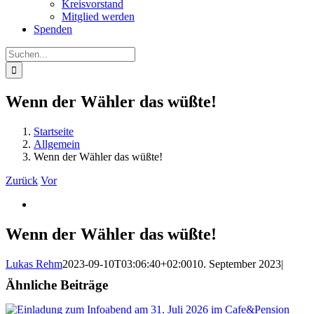
Kreisvorstand
Mitglied werden
Spenden
Suche
nach:
Wenn der Wähler das wüßte!
Startseite
Allgemein
Wenn der Wähler das wüßte!
Zurück
Vor
Zeige
grösseres
Bild
Wenn der Wähler das wüßte!
Lukas Rehm
2023-09-10T03:06:40+02:00
10. September 2023
|
Ähnliche Beiträge