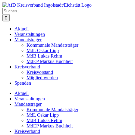
Zum
Inhalt
Suche
springen
nach:
Aktuell
Veranstaltungen
Mandatsträger
Kommunale Mandatsträger
MdL Oskar Lipp
MdB Lukas Rehm
MdEP Markus Buchheit
Kreisverband
Kreisvorstand
Mitglied werden
Spenden
Aktuell
Veranstaltungen
Mandatsträger
Kommunale Mandatsträger
MdL Oskar Lipp
MdB Lukas Rehm
MdEP Markus Buchheit
Kreisverband