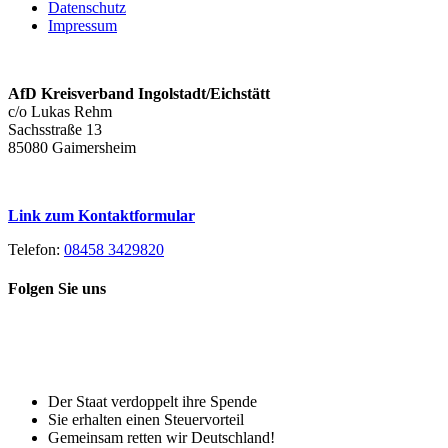
Datenschutz
Impressum
AfD Kreisverband Ingolstadt/Eichstätt
c/o Lukas Rehm
Sachsstraße 13
85080 Gaimersheim
Link zum Kontaktformular
Telefon:
08458 3429820
Folgen Sie uns
Toggle
Spenden Sie heute, damit Sie auch
Sliding
morgen noch eine echte Wahl haben!
Bar
Area
Der Staat verdoppelt ihre Spende
Sie erhalten einen Steuervorteil
Gemeinsam retten wir Deutschland!