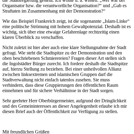
die Staatsregierung gestellt. Ich wollte u. a. wissen: „Wer war der
Organisator bzw. die verantwortliche Organisation?“ und „Gab es
Straftaten im Zusammenhang mit der Demonstration?“
Wie das Beispiel Frankreich zeigt, ist die sogenannte „Islam-Linke“
eine politische Strömung mit hohem Gewaltpotenzial. Deshalb ist es
wichtig, sich über eine etwaige Gefahrenlage rechtzeitig einen
klaren Überblick zu verschaffen.
Nicht zuletzt ist hier aber auch eine klare Stellungnahme der Stadt
gefragt. Wie steht die Stadtspitze zu der Demonstration und den
oben beschriebenen Schmierereien? Fragen dieser Art stellen sich
die Ingolstädter Bürger zurecht. Ich fordere deshalb die Stadtspitze
auf, hierzu Stellung zu beziehen. Bei einer unheilvollen Allianz
zwischen linksextremen und islamischen Gruppen darf die
Stadtverwaltung nicht einfach tatenlos zusehen. Sie muss
verhindern, dass diese Gruppierungen den öffentlichen Raum
einnehmen und für sichere Verhältnisse in der Stadt sorgen.
Sehr geehrter Herr Oberbürgermeister, aufgrund der Dringlichkeit
und des Gemeininteresses an dieser Angelegenheit erlaube ich mir
diesen Brief auch der Öffentlichkeit zur Verfügung zu stellen.
Mit freundlichen Grüßen