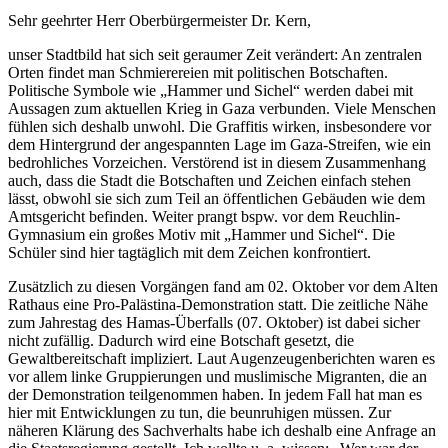
Sehr geehrter Herr Oberbürgermeister Dr. Kern,
unser Stadtbild hat sich seit geraumer Zeit verändert: An zentralen
Orten findet man Schmierereien mit politischen Botschaften.
Politische Symbole wie „Hammer und Sichel“ werden dabei mit
Aussagen zum aktuellen Krieg in Gaza verbunden. Viele Menschen
fühlen sich deshalb unwohl. Die Graffitis wirken, insbesondere vor
dem Hintergrund der angespannten Lage im Gaza-Streifen, wie ein
bedrohliches Vorzeichen. Verstörend ist in diesem Zusammenhang
auch, dass die Stadt die Botschaften und Zeichen einfach stehen
lässt, obwohl sie sich zum Teil an öffentlichen Gebäuden wie dem
Amtsgericht befinden. Weiter prangt bspw. vor dem Reuchlin-
Gymnasium ein großes Motiv mit „Hammer und Sichel“. Die
Schüler sind hier tagtäglich mit dem Zeichen konfrontiert.
Zusätzlich zu diesen Vorgängen fand am 02. Oktober vor dem Alten
Rathaus eine Pro-Palästina-Demonstration statt. Die zeitliche Nähe
zum Jahrestag des Hamas-Überfalls (07. Oktober) ist dabei sicher
nicht zufällig. Dadurch wird eine Botschaft gesetzt, die
Gewaltbereitschaft impliziert. Laut Augenzeugenberichten waren es
vor allem linke Gruppierungen und muslimische Migranten, die an
der Demonstration teilgenommen haben. In jedem Fall hat man es
hier mit Entwicklungen zu tun, die beunruhigen müssen. Zur
näheren Klärung des Sachverhalts habe ich deshalb eine Anfrage an