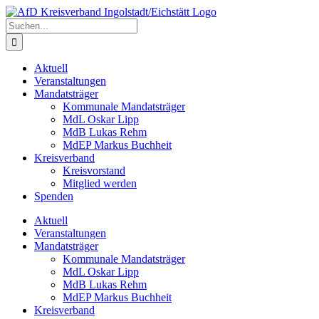
Zum
Inhalt
Suche
springen
nach:
Aktuell
Veranstaltungen
Mandatsträger
Kommunale Mandatsträger
MdL Oskar Lipp
MdB Lukas Rehm
MdEP Markus Buchheit
Kreisverband
Kreisvorstand
Mitglied werden
Spenden
Aktuell
Veranstaltungen
Mandatsträger
Kommunale Mandatsträger
MdL Oskar Lipp
MdB Lukas Rehm
MdEP Markus Buchheit
Kreisverband