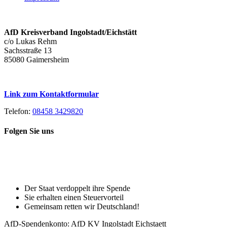
AfD Kreisverband Ingolstadt/Eichstätt
c/o Lukas Rehm
Sachsstraße 13
85080 Gaimersheim
Link zum Kontaktformular
Telefon:
08458 3429820
Folgen Sie uns
Toggle
Spenden Sie heute, damit Sie auch
Sliding
morgen noch eine echte Wahl haben!
Bar
Area
Der Staat verdoppelt ihre Spende
Sie erhalten einen Steuervorteil
Gemeinsam retten wir Deutschland!
AfD-Spendenkonto: AfD KV Ingolstadt Eichstaett