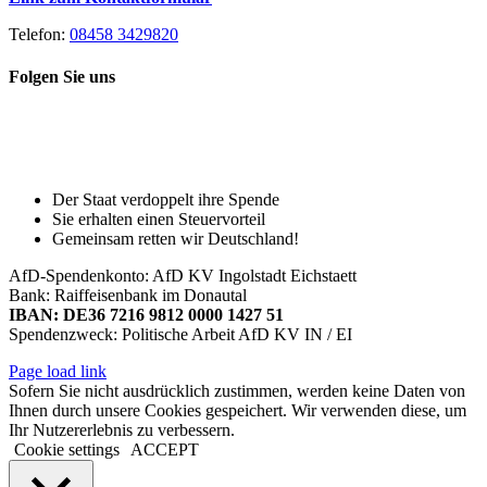
Telefon:
08458 3429820
Folgen Sie uns
Toggle
Spenden Sie heute, damit Sie auch
Sliding
morgen noch eine echte Wahl haben!
Bar
Area
Der Staat verdoppelt ihre Spende
Sie erhalten einen Steuervorteil
Gemeinsam retten wir Deutschland!
AfD-Spendenkonto: AfD KV Ingolstadt Eichstaett
Bank: Raiffeisenbank im Donautal
IBAN: DE36 7216 9812 0000 1427 51
Spendenzweck: Politische Arbeit AfD KV IN / EI
Page load link
Sofern Sie nicht ausdrücklich zustimmen, werden keine Daten von
Ihnen durch unsere Cookies gespeichert. Wir verwenden diese, um
Ihr Nutzererlebnis zu verbessern.
Cookie settings
ACCEPT