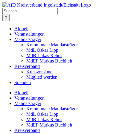
Zum
Inhalt
Suche
springen
nach:
Aktuell
Veranstaltungen
Mandatsträger
Kommunale Mandatsträger
MdL Oskar Lipp
MdB Lukas Rehm
MdEP Markus Buchheit
Kreisverband
Kreisvorstand
Mitglied werden
Spenden
Aktuell
Veranstaltungen
Mandatsträger
Kommunale Mandatsträger
MdL Oskar Lipp
MdB Lukas Rehm
MdEP Markus Buchheit
Kreisverband