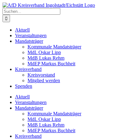
Zum
Inhalt
Suche
springen
nach:
Aktuell
Veranstaltungen
Mandatsträger
Kommunale Mandatsträger
MdL Oskar Lipp
MdB Lukas Rehm
MdEP Markus Buchheit
Kreisverband
Kreisvorstand
Mitglied werden
Spenden
Aktuell
Veranstaltungen
Mandatsträger
Kommunale Mandatsträger
MdL Oskar Lipp
MdB Lukas Rehm
MdEP Markus Buchheit
Kreisverband