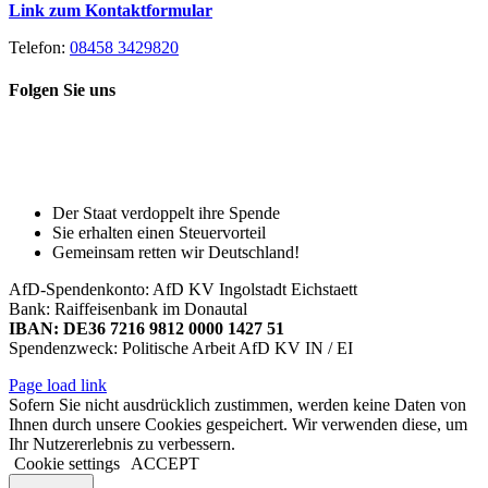
Link zum Kontaktformular
Telefon:
08458 3429820
Folgen Sie uns
Toggle
Spenden Sie heute, damit Sie auch
Sliding
morgen noch eine echte Wahl haben!
Bar
Area
Der Staat verdoppelt ihre Spende
Sie erhalten einen Steuervorteil
Gemeinsam retten wir Deutschland!
AfD-Spendenkonto: AfD KV Ingolstadt Eichstaett
Bank: Raiffeisenbank im Donautal
IBAN: DE36 7216 9812 0000 1427 51
Spendenzweck: Politische Arbeit AfD KV IN / EI
Page load link
Sofern Sie nicht ausdrücklich zustimmen, werden keine Daten von
Ihnen durch unsere Cookies gespeichert. Wir verwenden diese, um
Ihr Nutzererlebnis zu verbessern.
Cookie settings
ACCEPT