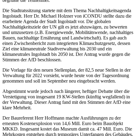
begrüßte die Teilnehmer.
Die Stadtratssitzung startete mit dem Thema Nachhaltigkeitsagenda
Ingolstadt. Herr Dr. Michael Holzner von iCONDU stellte dazu die
erarbeitete Agenda der Stadt Ingolstadt vor. Die globalen
Nachhaltigkeitsziele der UN gilt es jetzt abzuwägen, zu bewerten
und umzusetzen (z.B. Energiewende, Mobilitätswende, nachhaltiges
Bauen, nachhaltige Ernährung und Landwirtschaft). Es gab auch
einen Zwischenbericht zum integrierten Klimaschutzgesetz, dessen
Ziel eine klimaneutrale Stadtverwaltung bis 2030 und ein
klimaneutrales Ingolstadt bis 2050 ist. Der Antrag wurde gegen die
Stimmen der AfD beschlossen.
Die Vorlage für den neuen Stellenplan, der 82,5 neue Stellen in der
Verwaltung für 2022 vorsieht, wurde heute von der Tagesordnung
genommen und soll im September neu eingebracht werden.
Abgestimmt wurde jedoch nach längerer, heftiger Debatte über die
Verstetigung von insgesamt 19 KW-Stellen (künftig wegfallend) in
der Verwaltung. Dieser Antrag fand mit den Stimmen der AfD eine
klare Mehrheit.
Der Baureferent Herr Hoffmann machte Ausführungen zu der
erneuten Kostenexplosion von 14,6 Mill. Euro beim Bauobjekt
MKKD. Insgesamt kostet das Museum damit ca. 47 Mill. Euro. Die
Mehrkosten entstehen durch temporäres Unterfangen des Gebäudes,