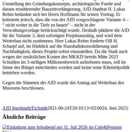
Umstellung des Gründungskonzepts, archäologische Funde und
daraus resultierender Bauzeitverlängerung. AfD-Stadtrat H. Lukas
Rehm bedankte sich bei Herrn Hoffmann für seinen Vortrag. Er
kritisierte jedoch, dass die von der AfD vorgeschlagene Variante 4 –
“ nicht weiter in die Tiefe zu bauen“ – nicht in der
Verwaltungsvorlage berücksichtigt wurde. Deshalb plädiere die AfD
für die Variante 3, dem sofortigen Projektausstieg, und wird dem
Weiterbau nicht zustimmen. Herr Lukas Rehm forderte OB H.
Scharpf auf, im Hinblick auf die Haushaltskonsolidierung und
Nachhaltigkeit, dieses Projekt sofort einzustellen. Da die Stadt auch
wegen der zusätzlichen Kosten des MKKD bereits Mitte 2023
Schulden im 3-stelligen Millionenbereich aufnehmen muss, soll im
Sinne der Bürger entschieden werden und keine reine Klientelpolitik
betrieben werden.
Gegen die Stimmen der AfD wurde der Antrag auf Weiterbau des
Museums beschlossen.
AfD Ingolstadt/Eichstätt
2021-06-24T20:10:13+02:00
24. Juni 2021
|
Ähnliche Beiträge