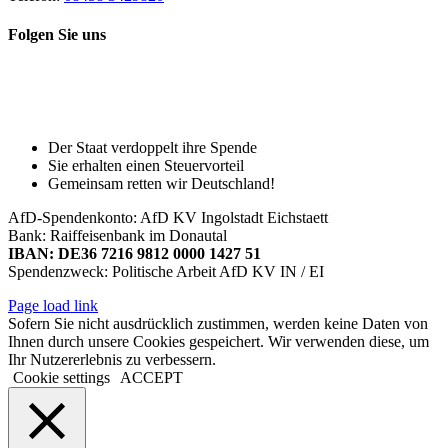
Folgen Sie uns
Toggle
Spenden Sie heute, damit Sie auch
Sliding
morgen noch eine echte Wahl haben!
Bar
Area
Der Staat verdoppelt ihre Spende
Sie erhalten einen Steuervorteil
Gemeinsam retten wir Deutschland!
AfD-Spendenkonto: AfD KV Ingolstadt Eichstaett
Bank: Raiffeisenbank im Donautal
IBAN: DE36 7216 9812 0000 1427 51
Spendenzweck: Politische Arbeit AfD KV IN / EI
Page load link
Sofern Sie nicht ausdrücklich zustimmen, werden keine Daten von
Ihnen durch unsere Cookies gespeichert. Wir verwenden diese, um
Ihr Nutzererlebnis zu verbessern.
Cookie settings
ACCEPT