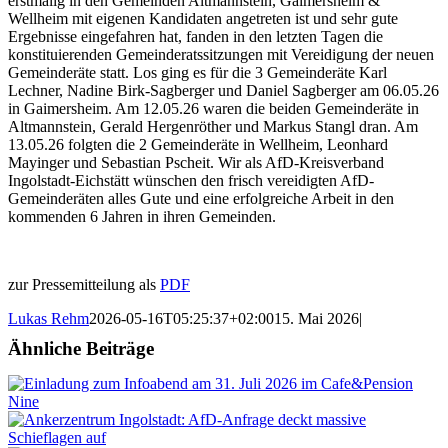
erstmalig in den Gemeinden Altmannstein, Gaimersheim &
Wellheim mit eigenen Kandidaten angetreten ist und sehr gute
Ergebnisse eingefahren hat, fanden in den letzten Tagen die
konstituierenden Gemeinderatssitzungen mit Vereidigung der neuen
Gemeinderäte statt. Los ging es für die 3 Gemeinderäte Karl
Lechner, Nadine Birk-Sagberger und Daniel Sagberger am 06.05.26
in Gaimersheim. Am 12.05.26 waren die beiden Gemeinderäte in
Altmannstein, Gerald Hergenröther und Markus Stangl dran. Am
13.05.26 folgten die 2 Gemeinderäte in Wellheim, Leonhard
Mayinger und Sebastian Pscheit. Wir als AfD-Kreisverband
Ingolstadt-Eichstätt wünschen den frisch vereidigten AfD-
Gemeinderäten alles Gute und eine erfolgreiche Arbeit in den
kommenden 6 Jahren in ihren Gemeinden.
zur Pressemitteilung als
PDF
Lukas Rehm
2026-05-16T05:25:37+02:00
15. Mai 2026
|
Ähnliche Beiträge