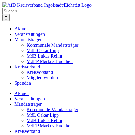
Zum
Inhalt
Suche
springen
nach:
Aktuell
Veranstaltungen
Mandatsträger
Kommunale Mandatsträger
MdL Oskar Lipp
MdB Lukas Rehm
MdEP Markus Buchheit
Kreisverband
Kreisvorstand
Mitglied werden
Spenden
Aktuell
Veranstaltungen
Mandatsträger
Kommunale Mandatsträger
MdL Oskar Lipp
MdB Lukas Rehm
MdEP Markus Buchheit
Kreisverband