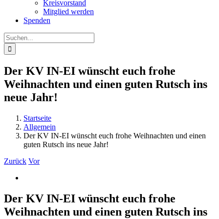
Kreisvorstand
Mitglied werden
Spenden
Suche
nach:
Der KV IN-EI wünscht euch frohe
Weihnachten und einen guten Rutsch ins
neue Jahr!
Startseite
Allgemein
Der KV IN-EI wünscht euch frohe Weihnachten und einen
guten Rutsch ins neue Jahr!
Zurück
Vor
Zeige
grösseres
Bild
Der KV IN-EI wünscht euch frohe
Weihnachten und einen guten Rutsch ins