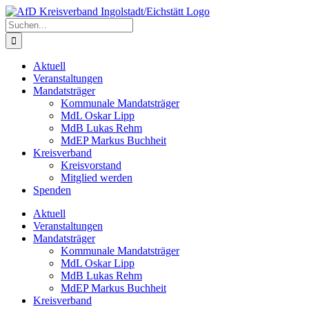
Zum
Inhalt
Suche
springen
nach:
Aktuell
Veranstaltungen
Mandatsträger
Kommunale Mandatsträger
MdL Oskar Lipp
MdB Lukas Rehm
MdEP Markus Buchheit
Kreisverband
Kreisvorstand
Mitglied werden
Spenden
Aktuell
Veranstaltungen
Mandatsträger
Kommunale Mandatsträger
MdL Oskar Lipp
MdB Lukas Rehm
MdEP Markus Buchheit
Kreisverband