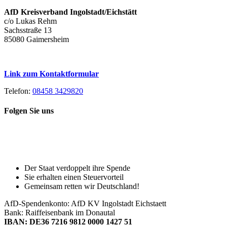
AfD Kreisverband Ingolstadt/Eichstätt
c/o Lukas Rehm
Sachsstraße 13
85080 Gaimersheim
Link zum Kontaktformular
Telefon:
08458 3429820
Folgen Sie uns
Toggle
Spenden Sie heute, damit Sie auch
Sliding
morgen noch eine echte Wahl haben!
Bar
Area
Der Staat verdoppelt ihre Spende
Sie erhalten einen Steuervorteil
Gemeinsam retten wir Deutschland!
AfD-Spendenkonto: AfD KV Ingolstadt Eichstaett
Bank: Raiffeisenbank im Donautal
IBAN: DE36 7216 9812 0000 1427 51